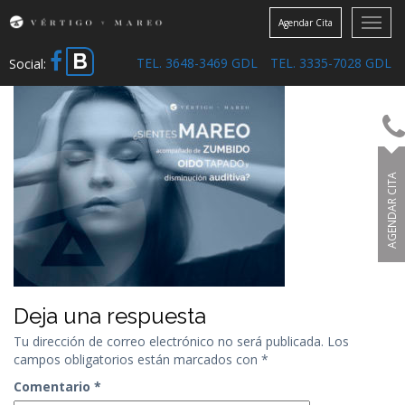
Toggl
Agendar Cita
navig
B
TEL. 3648-3469 GDL
TEL. 3335-7028 GDL
Social:
AGENDAR CITA
Deja una respuesta
Tu dirección de correo electrónico no será publicada.
Los
campos obligatorios están marcados con
*
Comentario
*